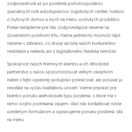
zodpovednosti až po poistenie poľnohospodárov,
špeciálnych rizík autodopravcov, logistických centier, hotelov,
či bytových domov a iných na mieru vyvinutých produktov.
Pokiaľ nenájdeme pre Vás zodpovedajúce riešenie na
slovenskom poistnom trhu, máme jedinečnú možnosť nájsť
riešenie v zahraničí, čo drvivá väčšina našich konkurentov
nedokáže a niekedy ani z legislatívneho hľadiska nemôže.
Spokojnosť našich firemných klientov a ich dlhodobé
partnerstvo s našou spoločnosťou je veľkým záväzkom
nielen v tejto úspešnej spolupráci pokračovať, ale posúvať ju
neustále na vyššiu kvalitatívnu úroveň. Vieme pripraviť pre
klientov ponuku akéhokoľvek typu poistenia, o ktoré má v
rámci svojho podnikania záujem, stačí nás kontaktovať nižšie
uvedeným formulárom a vypracujeme ponuku poistenia, šitú
na mieru.